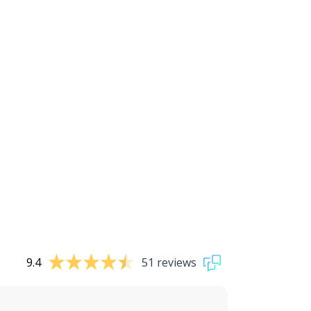
9.4
51 reviews