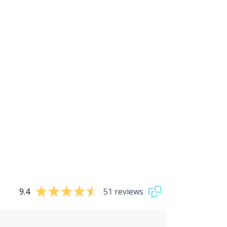
9.4
51 reviews