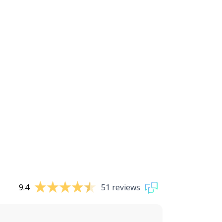
9.4
51 reviews