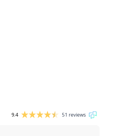
9.4
51 reviews