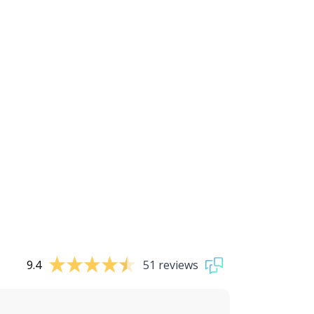
9.4
51 reviews