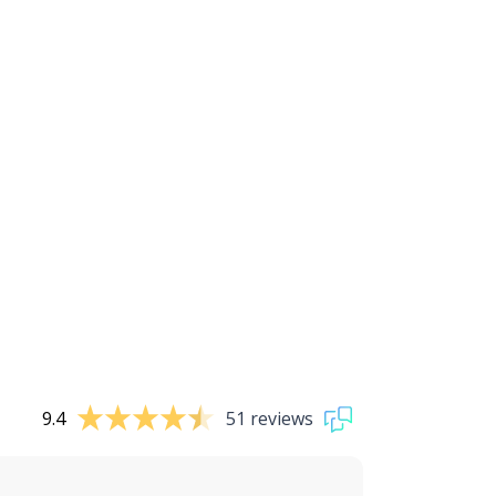
9.4
51 reviews