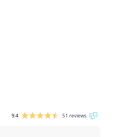
9.4
51 reviews