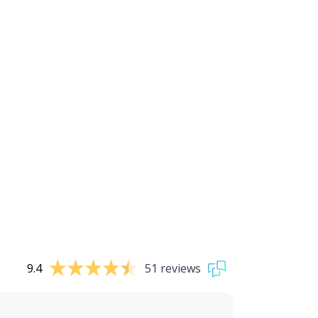
9.4
51 reviews