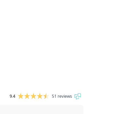
9.4
51 reviews