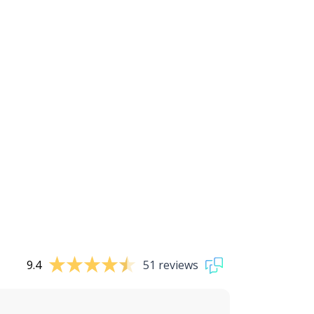
9.4
51 reviews