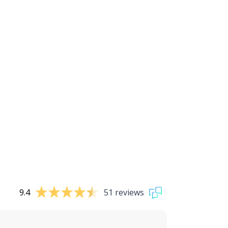
9.4
51 reviews